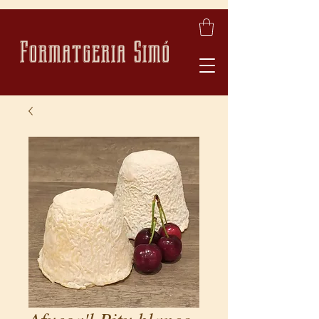
Formatgeria Simó
Afuega'l Pitu blanco