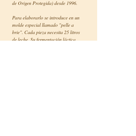
de Origen Protegida) desde 1996.
Para elaborarlo se introduce en un
molde especial llamado "pelle a
brie". Cada pieza necesita 25 litros
de leche. Su fermentación láctica
dura unas 18 horas, esto favorece
que salga un fermento rojo y que
forme unas estrías del mismo color
bajo la piel blanca. Su aroma es
intenso pero afrutado.
Precios
6,60€/ unidad (200g),
Ficha técnica
País:
Francia
Región/Autonomía: