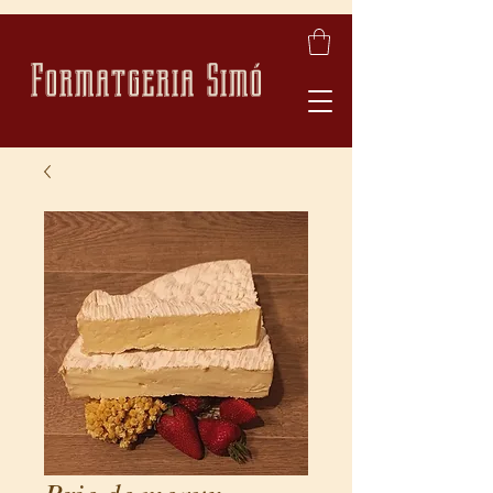
Formatgeria Simó
Brie de meaux