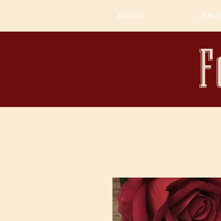
Inicio
¿Qui
F