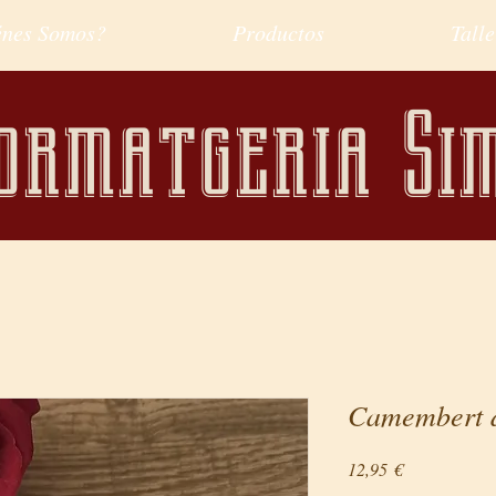
énes Somos?
Productos
Talle
ormatgeria Si
Camembert d
Precio
12,95 €