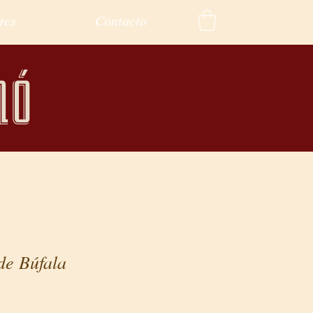
res
Contacto
mó
e Búfala