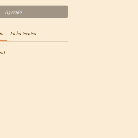
Agotado
io
Ficha técnica
ra)