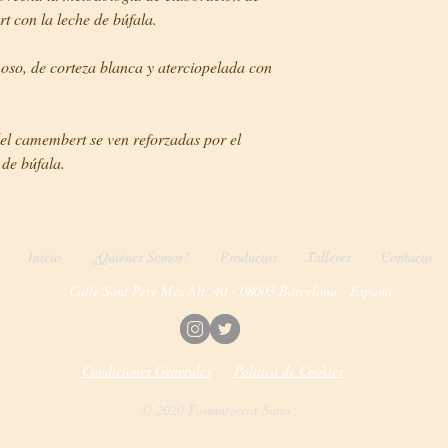
t con la leche de búfala.
oso, de corteza blanca y aterciopelada con
 del camembert se ven reforzadas por el
de búfala.
Inicio
Inicio
¿Quiénes Somos?
¿Quiénes Somos?
Productos
Productos
Talleres
Talleres
Contacto
Contacto
Calle Sant Pere Més Alt, 40 - 08003 Barcelona - España
Condiciones Generales
Política de Cookies
© 2020 Formatgeria Simó