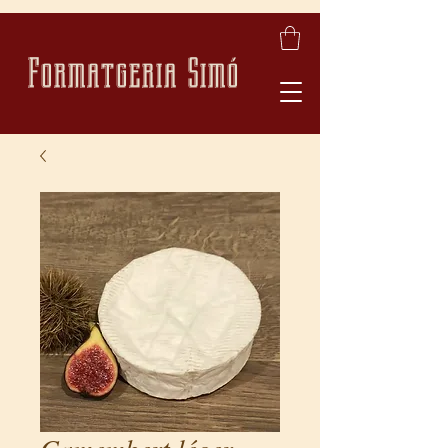
Formatgeria Simó
Camembert léger