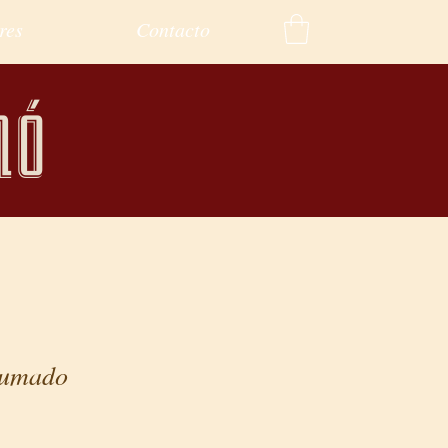
res
Contacto
mó
humado