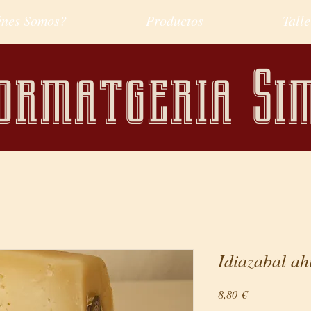
énes Somos?
Productos
Talle
ormatgeria Si
Idiazabal a
Precio
8,80 €