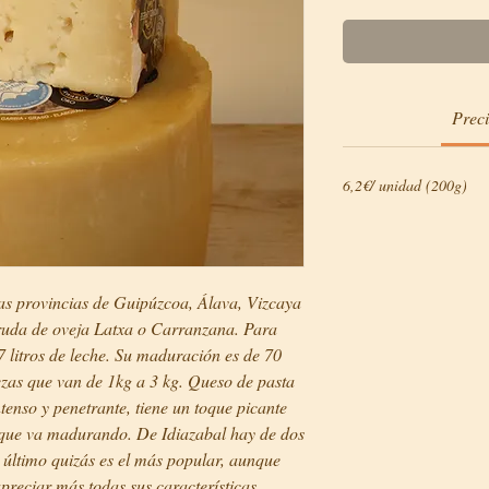
Prec
6,2€/ unidad (200g)
las provincias de Guipúzcoa, Álava, Vizcaya
ruda de oveja Latxa o Carranzana. Para
7 litros de leche. Su maduración es de 70
ezas que van de 1kg a 3 kg. Queso de pasta
tenso y penetrante, tiene un toque picante
 que va madurando. De Idiazabal hay de dos
e último quizás es el más popular, aunque
apreciar más todas sus características