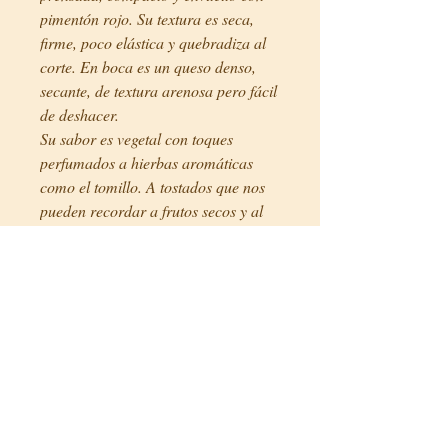
pimentón rojo. Su textura es seca,
firme, poco elástica y quebradiza al
corte. En boca es un queso denso,
secante, de textura arenosa pero fácil
de deshacer.
Su sabor es vegetal con toques
perfumados a hierbas aromáticas
como el tomillo. A tostados que nos
pueden recordar a frutos secos y al
final encontramos toques picantes
que nos recordaran a la pimienta con
un retrogusto largo y elegante.
Este queso intenso, árido y rico en
matices es un resumen del territorio
árido de la isla.
Precios