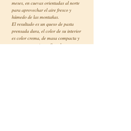
meses, en cuevas orientadas al norte
para aprovechar el aire fresco y
húmedo de las montañas.
El resultado es un queso de pasta
prensada dura, el color de su interior
es color crema, de masa compacta y
con pocos agujeros. Su sabor es
intenso con toques picantes y en boca
de textura fundente. Su corteza es
dura y de color gris negruzco.
Se presenta en piezas redondas de
3'5kg.
Precios
7,8€/ unidad (200g)
Ficha técnica
País: